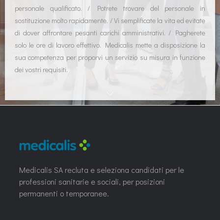
personale qualificato. / Potrete trovare del personale in
sostituzione molto rapidamente. / Vi semplificate la vita ed evitate
di dover affrontare pesanti carichi amministrativi. / Pagherete
solo le ore di lavoro effettivo. Medicalis mette a disposizione la
sua competenza per proporvi un servizio su misura in funzione
dei vostri requisiti.
Medicalis SA recluta e seleziona candidati per le
professioni sanitarie e sociali, per posizioni
permanenti o temporanee.