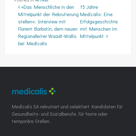
Beitrags-Navigation
«Das Menschliche in den
15 Jahre
Mittelpunkt der Rekrutierung
Medicalis: Eine
stellen»: Interview mit
Erfolgsgeschichte
Florent Barbotin, dem neuen
mit Menschen im
Regionalleiter Waadt-Wallis
Mittelpunkt
bei Medicalis
Medicalis SA rekrutiert und selektiert Kandidaten für
Gesundheits- und Sozialberufe, für feste oder
temporäre Stellen.