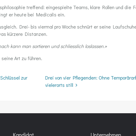
philosophie treffend: eingespielte Teams, klare Rollen und die 
ngt er heute bei Medicalis ein.
Ausgleich. Drei- bis viermal pro Woche schnürt er seine Laufschuh
was kürzere Distanzen.
ach kann man sortieren und schliesslich loslassen.»
seine Art zu führen.
on
Schlüssel zur
Drei von vier Pflegenden: Ohne Temporärar
vielerorts still
Kandidat
Unternehmen