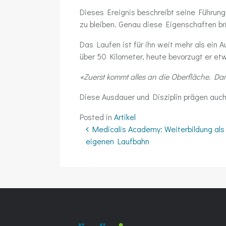
Dieses Ereignis beschreibt seine Führungs
zu bleiben. Genau diese Eigenschaften bri
Das Laufen ist für ihn weit mehr als ein 
über 50 Kilometer, heute bevorzugt er et
«Zuerst kommt alles an die Oberfläche. Dan
Diese Ausdauer und Disziplin prägen auch 
Posted in
Artikel
Beitrags-Navigati
Medicalis Academy: Weiterbildung als 
eigenen Laufbahn