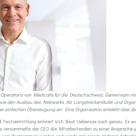
 Operations von Medicalis für die Deutschschweiz. Gemeinsam mit 
ie den Ausbau des Netzwerks. Als Langstreckenläufer und Organi
r einfachen Überzeugung an: Eine Organisation entsteht über Zeit
d Festvermittlung erinnert sich Beat Uebersax noch genau. Es wa
 versammelte der CEO die Mitarbeitenden zu einer Ansprache un
ar übernommen worden und würde mit einem anderen Anbieter fu