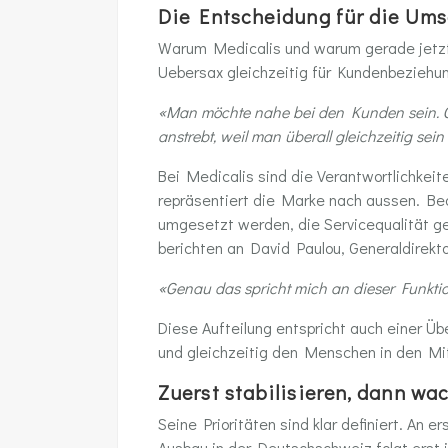
Die Entscheidung für die Um
Warum Medicalis und warum gerade jetzt? 
Uebersax gleichzeitig für Kundenbeziehung
«Man möchte nahe bei den Kunden sein. Gle
anstrebt, weil man überall gleichzeitig sein
Bei Medicalis sind die Verantwortlichkeit
repräsentiert die Marke nach aussen. B
umgesetzt werden, die Servicequalität ge
berichten an David Paulou, Generaldirekto
«Genau das spricht mich an dieser Funktio
Diese Aufteilung entspricht auch einer Übe
und gleichzeitig den Menschen in den Mit
Zuerst stabilisieren, dann wa
Seine Prioritäten sind klar definiert. An
Ausbau in der Deutschschweiz folgt erst i