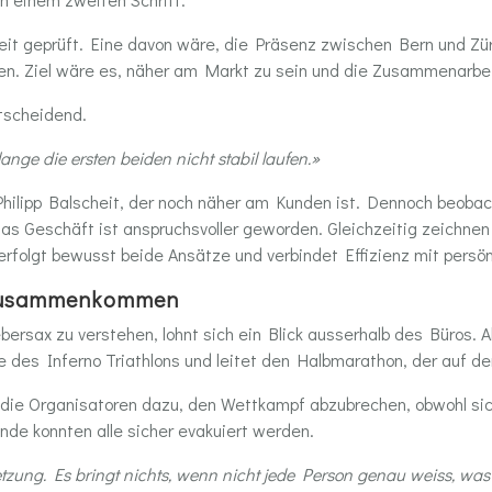
t geprüft. Eine davon wäre, die Präsenz zwischen Bern und Zür
ken. Ziel wäre es, näher am Markt zu sein und die Zusammenarbe
 entscheidend.
lange die ersten beiden nicht stabil laufen.»
ilipp Balscheit, der noch näher am Kunden ist. Dennoch beobach
Das Geschäft ist anspruchsvoller geworden. Gleichzeitig zeichnen
erfolgt bewusst beide Ansätze und verbindet Effizienz mit persö
 zusammenkommen
ersax zu verstehen, lohnt sich ein Blick ausserhalb des Büros. A
 des Inferno Triathlons und leitet den Halbmarathon, der auf de
ie Organisatoren dazu, den Wettkampf abzubrechen, obwohl sich 
nde konnten alle sicher evakuiert werden.
tzung. Es bringt nichts, wenn nicht jede Person genau weiss, was z