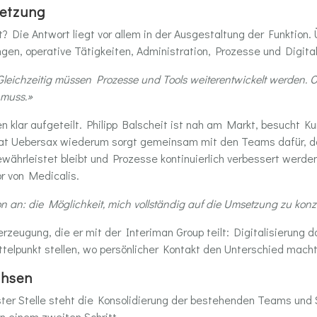
setzung
Die Antwort liegt vor allem in der Ausgestaltung der Funktion.
en, operative Tätigkeiten, Administration, Prozesse und Digital
ichzeitig müssen Prozesse und Tools weiterentwickelt werden. Oft
 muss.»
en klar aufgeteilt. Philipp Balscheit ist nah am Markt, besucht K
eat Uebersax wiederum sorgt gemeinsam mit den Teams dafür, da
währleistet bleibt und Prozesse kontinuierlich verbessert wer
r von Medicalis.
n an: die Möglichkeit, mich vollständig auf die Umsetzung zu konz
rzeugung, die er mit der Interiman Group teilt: Digitalisierung do
telpunkt stellen, wo persönlicher Kontakt den Unterschied macht
chsen
 erster Stelle steht die Konsolidierung der bestehenden Teams und
n einem zweiten Schritt.