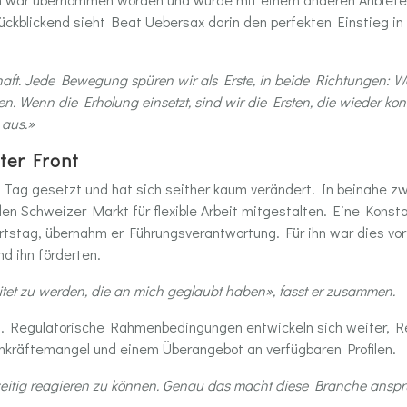
ückblickend sieht Beat Uebersax darin den perfekten Einstieg in
chaft. Jede Bewegung spüren wir als Erste, in beide Richtungen: 
en. Wenn die Erholung einsetzt, sind wir die Ersten, die wieder kon
 aus.»
ter Front
Tag gesetzt und hat sich seither kaum verändert. In beinahe z
n Schweizer Markt für flexible Arbeit mitgestalten. Eine Konst
urtstag, übernahm er Führungsverantwortung. Für ihn war dies v
d ihn förderten.
tet zu werden, die an mich geglaubt haben», fasst er zusammen.
. Regulatorische Rahmenbedingungen entwickeln sich weiter, Re
kräftemangel und einem Überangebot an verfügbaren Profilen.
tzeitig reagieren zu können. Genau das macht diese Branche anspr