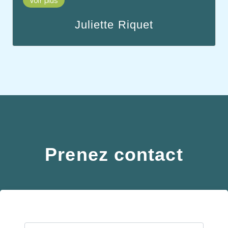
Juliette Riquet
Juliette Riquet, consultante en formation, est
diplômée en gestion des relations sociales. Forte
d'une expérience en recrutement et gestion
d’agence dans le secteur médical et paramédical,
elle accompagne nos partenaires dans le
développement des compétences de leurs
équipes soignantes via Medicalis Academy.
Prenez contact