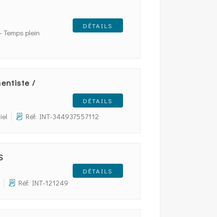
DÉTAILS
- Temps plein
entiste /
DÉTAILS
iel
Réf: INT-344937557112
S
DÉTAILS
Réf: INT-121249