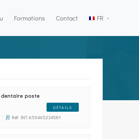
u
Formations
Contact
FR
 dentaire poste
DÉTAILS
Réf: INT-659465234581