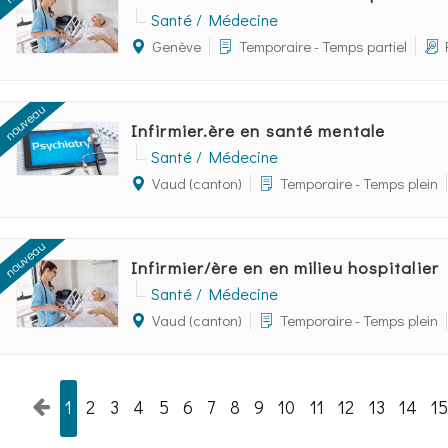
Santé / Médecine
Genève
Temporaire - Temps partiel
nouveau
Infirmier.ère en santé mentale
Santé / Médecine
Vaud (canton)
Temporaire - Temps plein
nouveau
Infirmier/ère en en milieu hospitalier
Santé / Médecine
Vaud (canton)
Temporaire - Temps plein
1
2
3
4
5
6
7
8
9
10
11
12
13
14
1