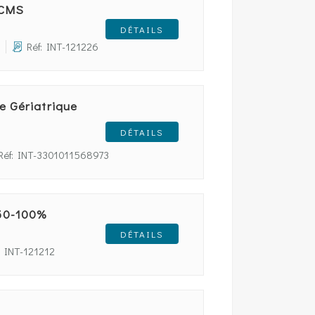
 CMS
DÉTAILS
Réf: INT-121226
e Gériatrique
DÉTAILS
Réf: INT-3301011568973
 50-100%
DÉTAILS
: INT-121212