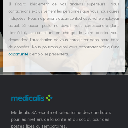
Il s’agira idéalement de vos anciens supérieurs. Nous
contacterons exclusivement les personnes que vous nous aurez
indiquées. Nous ne prenons aucun contact avec votre employeur
actuel. Si aucun poste ne devait vous correspondre dans
l’immédiat, le consultant en charge de votre dossier vous
demandera l’autorisation de vous enregistrer dans notre base
de données. Nous pourrons ainsi vous recontacter sitôt qu’une
opportunité
d’emploi se présentera.
Medicalis SA recrute et sélectionne des candidats
pour les métiers de la santé et du social, pour des
postes fixes ou temporaires.