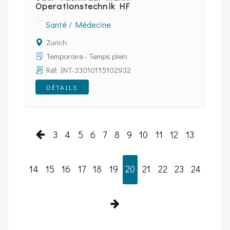
Operationstechnik HF
Santé / Médecine
Zurich
Temporaire - Temps plein
Réf: INT-33010115102932
DÉTAILS
3
4
5
6
7
8
9
10
11
12
13
14
15
16
17
18
19
20
21
22
23
24