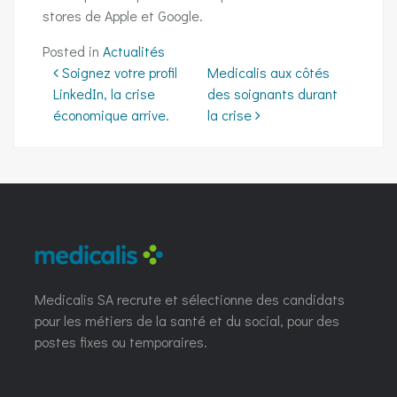
stores de Apple et Google.
Posted in
Actualités
Navigation
Soignez votre profil
Medicalis aux côtés
LinkedIn, la crise
des soignants durant
économique arrive.
la crise
Medicalis SA recrute et sélectionne des candidats
pour les métiers de la santé et du social, pour des
postes fixes ou temporaires.