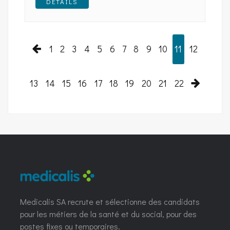
DÉTAILS
1
2
3
4
5
6
7
8
9
10
11
12
13
14
15
16
17
18
19
20
21
22
Medicalis SA recrute et sélectionne des candidats
pour les métiers de la santé et du social, pour des
postes fixes ou temporaires.